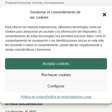
Propiedad Horizontal, Vivienda y Arrendamientos
Propiedad Intelectual y Marcas
Gestionar el consentimiento de
Otras especialidades
las cookies
Para ofrecer las mejores experiencias, utilizamos tecnologías como las
cookies para almacenar y/o acceder a la información del dispositivo. El
CONTACTO
consentimiento de estas tecnologías nos permitirá procesar datos como el
Centro de Negocios l’Aljub
comportamiento de navegación o las identificaciones únicas en este sitio.
No consentir o retirar el consentimiento, puede afectar negativamente a
Panamá, 1-1ª. Oficinas 03205 Elche (Alicante)
ciertas características y funciones.
info@abogados-rs.es
96 542 10 20
Aceptar cookies
Horario de verano
En julio y septiembre
De lunes a viernes de 8:00h a 15:00h
Rechazar cookies
En agosto
De lunes a viernes de 09:00h a 12:00h
Configurar
Política de cookies
Política de privacidad
Aviso Legal
OTRAS SUCURSALES
Cea Bermúdez, 46 28003