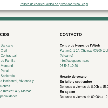
Política de cookies
Política de privacidad
Aviso Legal
CIOS
CONTACTO
 Bancario
Centro de Negocios l’Aljub
Civil
Panamá, 1-1ª. Oficinas 03205 Elc
 Contractual
(Alicante)
 de Familia
info@abogados-rs.es
 Mercantil
96 542 10 20
 Penal
Societario
Horario de verano
d Horizontal, Vivienda y
En julio y septiembre
mientos
De lunes a viernes de 8:00h a 15:
d Intelectual y Marcas
En agosto
pecialidades
De lunes a viernes de 09:00h a 12