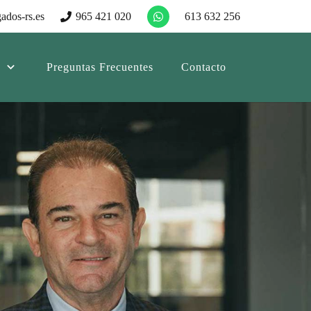
ados-rs.es
965 421 020
613 632 256
Preguntas Frecuentes
Contacto