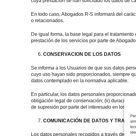
cuya prestación se han solicitado los datos de ca
En todo caso, Abogados R-S informará del carácte
o relacionados.
De igual forma, la base legal para el tratamiento
prestación de los servicios por parte de Abogado
CONSERVACION DE LOS DATOS
Se informa a los Usuarios de que sus datos pers
cuyo uso hayan sido proporcionados, siempre que
datos contemplado en la normativa aplicable.
En particular, los datos personales proporcionado
obligación legal de conservación; (ii) duración de
de supresión por parte del interesado en los sup
Par
COMUNICACIÓN DE DATOS Y TRANSF
alm
tec
ide
Los datos personales recogidos a través del Sit