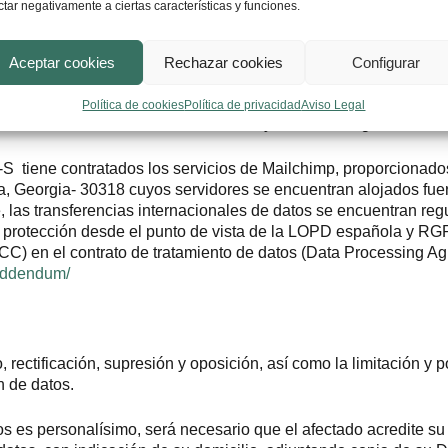
ctar negativamente a ciertas características y funciones.
a ello con el consentimiento expreso del Usuario, salvo en los 
s, bien por las figuras de encargados de tratamiento o simila
Aceptar cookies
Rechazar cookies
Configurar
carácter personal de los Usuarios el personal autorizado de Abo
bogados R-S con la finalidad de gestionar la prestación de los 
Política de cookies
Política de privacidad
Aviso Legal
diente contrato de acceso a datos tal y como se exige en la nor
 tiene contratados los servicios de Mailchimp, proporcionad
a, Georgia- 30318 cuyos servidores se encuentran alojados fuer
e, las transferencias internacionales de datos se encuentran r
 protección desde el punto de vista de la LOPD española y RG
(SCC) en el contrato de tratamiento de datos (Data Processing A
-addendum/
rectificación, supresión y oposición, así como la limitación y 
n de datos.
s es personalísimo, será necesario que el afectado acredite su 