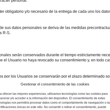
rácter personal.
r obligatorio y/o necesario de la entrega de cada uno los datos
 de sus datos personales se deriva de las medidas precontractua
s R-S.
onales serán conservados durante el tiempo estrictamente necesa
 el Usuario no haya revocado su consentimiento y, en todo cas
s por los Usuarios se conservarán por el plazo determinado sobre
 la relación contractual y atención de cualesquiera responsabilid
Gestionar el consentimiento de las cookies
uestos en los que proceda.
a ofrecer las mejores experiencias, utilizamos tecnologías como las cookies para
ERENCIAS INTERNACIONALES
acenar y/o acceder a la información del dispositivo. El consentimiento de estas
nologías nos permitirá procesar datos como el comportamiento de navegación o la
ntificaciones únicas en este sitio. No consentir o retirar el consentimiento, puede
io Web no serán objeto de cesión a ningún tercero. Es decir, A