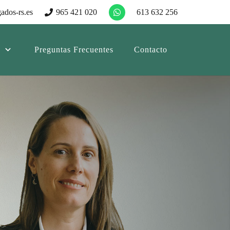
ados-rs.es
965 421 020
613 632 256
Preguntas Frecuentes
Contacto