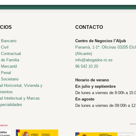
CIOS
CONTACTO
 Bancario
Centro de Negocios l’Aljub
Civil
Panamá, 1-1ª. Oficinas 03205 Elc
 Contractual
(Alicante)
 de Familia
info@abogados-rs.es
 Mercantil
96 542 10 20
 Penal
Societario
Horario de verano
d Horizontal, Vivienda y
En julio y septiembre
mientos
De lunes a viernes de 8:00h a 15:
d Intelectual y Marcas
En agosto
pecialidades
De lunes a viernes de 09:00h a 12