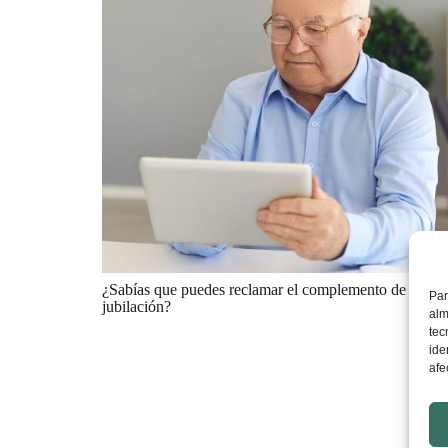
¿Sabías que puedes reclamar el complemento de patern
Par
jubilación?
alm
tec
ide
afe