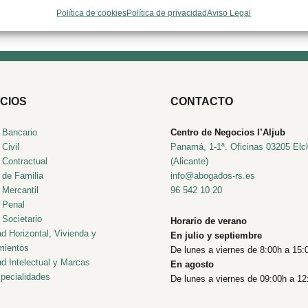
Política de cookies
Política de privacidad
Aviso Legal
CIOS
CONTACTO
 Bancario
Centro de Negocios l’Aljub
Civil
Panamá, 1-1ª. Oficinas 03205 Elc
 Contractual
(Alicante)
 de Familia
info@abogados-rs.es
 Mercantil
96 542 10 20
 Penal
Societario
Horario de verano
d Horizontal, Vivienda y
En julio y septiembre
mientos
De lunes a viernes de 8:00h a 15:
d Intelectual y Marcas
En agosto
pecialidades
De lunes a viernes de 09:00h a 12