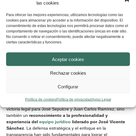
El sobreseimiento de esta causa ha tenido un gran impacto en
las cookies
el entorno deportivo y empresarial de la Comunidad Valenciana.
Para José Sepulcre, expresidente del Elche CF, supone la
Para ofrecer las mejores experiencias, utilizamos tecnologías como las
recuperación de su imagen pública y el cierre de un capítulo
cookies para almacenar y/o acceder a la información del dispositivo. El
complicado en su carrera profesional.
consentimiento de estas tecnologías nos permitirá procesar datos como el
comportamiento de navegación o las identificaciones únicas en este sitio.
Además, este resultado pone de relieve la
importancia de
No consentir o retirar el consentimiento, puede afectar negativamente a
ciertas características y funciones.
contar con una asesoría jurídica especializada en
derecho
mercantil
y
penal
, especialmente en casos que involucran
operaciones empresariales complejas. También envía un
Aceptar cookies
mensaje claro sobre la necesidad de llevar a cabo
investigaciones rigurosas antes de presentar acusaciones que
Rechazar cookies
puedan dañar la reputación de personas y empresas.
Configurar
Un caso de éxito para RS Abogados
Política de cookies
Política de privacidad
Aviso Legal
El éxito de RS Abogados en este caso no solo representa una
victoria legal para José Sepulcre y Juan Carlos Ramírez, sino
también un
reconocimiento a la profesionalidad y
experiencia del
equipo jurídico
liderado por José Vicente
Sánchez
. La defensa estratégica y el enfoque en la
transparencia han sido fundamentales para lograr el