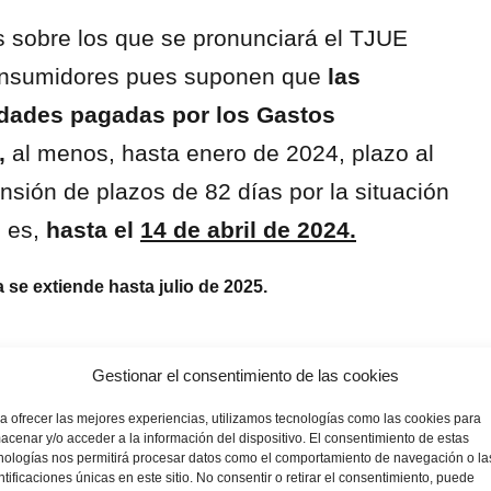
s sobre los que se pronunciará el TJUE
 consumidores pues suponen que
las
idades pagadas por los Gastos
s,
al menos, hasta enero de 2024, plazo al
sión de plazos de 82 días por la situación
 es,
hasta el
14 de abril de 2024.
 se extiende hasta julio de 2025.
Gestionar el consentimiento de las cookies
en concepto de arancel registral, gastos de gestoría y los gasto
a ofrecer las mejores experiencias, utilizamos tecnologías como las cookies para
acenar y/o acceder a la información del dispositivo. El consentimiento de estas
l notarial reclamaremos el 50%.
nologías nos permitirá procesar datos como el comportamiento de navegación o la
también se puede reclamar. Además, la
comisión de subrogaci
ntificaciones únicas en este sitio. No consentir o retirar el consentimiento, puede