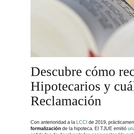
Descubre cómo rec
Hipotecarios y cuá
Reclamación
Con anterioridad a la
LCCI
de 2019, prácticamen
formalización
de la hipoteca. El TJUE emitió
un