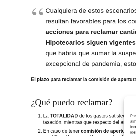
Cualquiera de estos escenario
resultan favorables para los
acciones para reclamar cant
Hipotecarios siguen vigente
que habría que sumar la suspen
excepcional de pandemia, esto
El plazo para reclamar la comisión de apertura
¿Qué puedo reclamar?
La
TOTALIDAD
de los gastos satisfechos 
Par
alm
tasación, mientras que respecto del arance
tec
En caso de tener
comisión de apertura
, 
ide