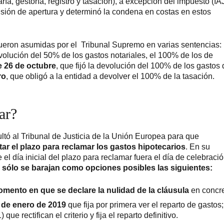
ía, gestoría, registro y tasación), a excepción del impuesto (IA
isión de apertura y determinó la condena en costas en estos
 fueron asumidas por el Tribunal Supremo en varias sentencias:
volución del 50% de los gastos notariales, el 100% de los de
e 26 de octubre
, que fijó la devolución del 100% de los gastos 
ro
, que obligó a la entidad a devolver el 100% de la tasación.
ar?
ltó al Tribunal de Justicia de la Unión Europea para que
 el plazo para reclamar los gastos hipotecarios
. En su
 el día inicial del plazo para reclamar fuera el día de celebraci
y
sólo se barajan como opciones posibles las siguientes:
mento en que se declare la nulidad de la cláusula
en concre
 de enero de 2019
que fija por primera ver el reparto de gastos;
e rectifican el criterio y fija el reparto definitivo.