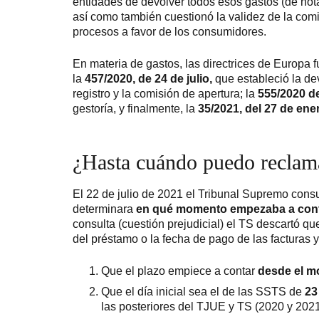
entidades de devolver todos esos gastos (de notar
así como también cuestionó la validez de la com
procesos a favor de los consumidores.
En materia de gastos, las directrices de Europa
la
457/2020, de 24 de julio,
que estableció la de
registro y la comisión de apertura; la
555/2020 d
gestoría, y finalmente, la
35/2021, del 27 de ene
¿Hasta cuándo puedo reclam
El 22 de julio de 2021 el Tribunal Supremo consu
determinara
en qué momento empezaba a contar
consulta (cuestión prejudicial) el TS descartó que
del préstamo o la fecha de pago de las facturas 
Que el plazo empiece a contar
desde el mo
Que el día inicial sea el de las SSTS de
23
las posteriores del TJUE y TS (2020 y 2021) qu