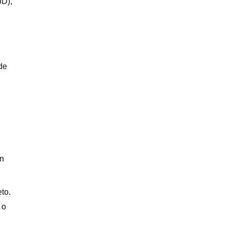
JD),
de
ón
to.
 o