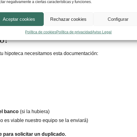
ticipada y por posición deudora.
ctar negativamente a ciertas características y funciones.
cantidad de dinero,
deberán abonarte el interés legal
desde el
o hasta su completo pago.
Aceptar cookies
Rechazar cookies
Configurar
Política de cookies
Política de privacidad
Aviso Legal
to?
 tu hipoteca necesitamos esta documentación:
del banco
(si la hubiera)
so es viable nuestro equipo se la enviará)
 para solicitar un duplicado.