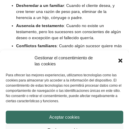
Desheredar a un familiar
: Cuando el cliente desea, y
cree tener una razón de peso para, eliminar de la
herencia a un hijo, cónyuge o padre.
Ausencia de testamento
: Cuando no existe un
testamento, pero los sucesores son conscientes de algún
deseo o excepción que el fallecido querría.
Conflictos familiares
: Cuando algún sucesor quiere más
de lo que le corresponde legalmente, o cuando existen
Gestionar el consentimiento de
bienes indivisibles (como una vivienda o un coche) que
las cookies
deben ser gestionados. Ante una herencia, pueden surgir
muchos conflictos entre los sucesores, y es necesario
Para ofrecer las mejores experiencias, utilizamos tecnologías como las
seguir la legalidad vigente para proteger a todos los
cookies para almacenar y/o acceder a la información del dispositivo. El
herederos legítimos.
consentimiento de estas tecnologías nos permitirá procesar datos como el
Deudas u obligaciones
: Gestión y negociación de
comportamiento de navegación o las identificaciones únicas en este sitio.
No consentir o retirar el consentimiento, puede afectar negativamente a
posibles cargas que pesen sobre la herencia.
ciertas características y funciones.
Herederos menores de edad, discapacitados o
inválidos
: Cuando a un heredero se le considera en
situación de vulnerabilidad o incapacidad para gestionar
Aceptar cookies
su herencia. Esta persona contará con un tutor o
representante, en ocasiones un abogado de herencias