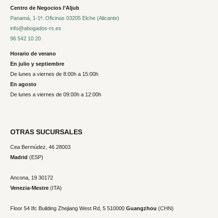
Centro de Negocios l’Aljub
Panamá, 1-1ª. Oficinas 03205 Elche (Alicante)
info@abogados-rs.es
96 542 10 20
Horario de verano
En julio y septiembre
De lunes a viernes de 8:00h a 15:00h
En agosto
De lunes a viernes de 09:00h a 12:00h
OTRAS SUCURSALES
Cea Bermúdez, 46 28003
Madrid
(ESP)
Ancona, 19
30172
Venezia-Mestre
(ITA)
Floor 54 Ifc Building Zhejiang West Rd, 5 510000
Guangzhou
(CHN)