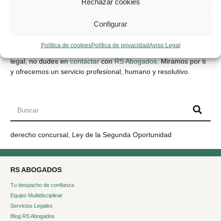
Rechazar cookies
que se encargue de defender sus derechos y asegurarse
de que reciba la parte justa.
Configurar
Ahora ya sabes en qué te pueden servir tus abogados de
Política de cookies
Política de privacidad
Aviso Legal
herencias en Elche. Si tienes dudas o necesitas asistencia
legal, no dudes en
contactar
con
RS Abogados
. Miramos por ti
y ofrecemos un servicio profesional, humano y resolutivo.
derecho concursal
,
Ley de la Segunda Oportunidad
RS ABOGADOS
Tu despacho de confianza
Equipo Multidisciplinar
Servicios Legales
Blog RS Abogados