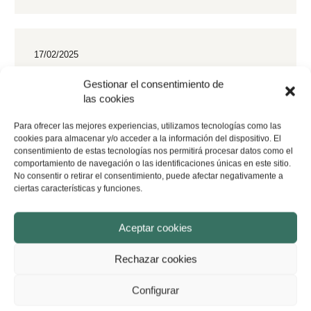
17/02/2025
Demanda por accidente de tráfico:
Gestionar el consentimiento de
pasos, indemnización y
las cookies
asesoramiento legal
Para ofrecer las mejores experiencias, utilizamos tecnologías como las
¿Sabías que muchas víctimas de accidentes de tráfico no
cookies para almacenar y/o acceder a la información del dispositivo. El
reciben la indemnización que realmente les corresponde?
consentimiento de estas tecnologías nos permitirá procesar datos como el
comportamiento de navegación o las identificaciones únicas en este sitio.
La falta de información y los procedimientos complejos
No consentir o retirar el consentimiento, puede afectar negativamente a
pueden hacer que los afectados acepten…
ciertas características y funciones.
Aceptar cookies
06/10/2023
Rechazar cookies
¿Qué es la responsabilidad civil y
cómo funciona en casos de
Configurar
accidentes o daños?